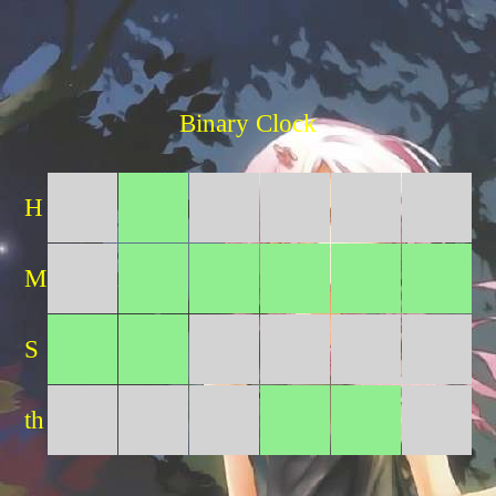
Binary Clock
H
M
S
th